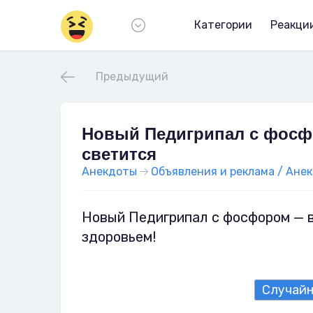
Категории
Реакци
Предыдущий
Новый Педигрипал с фосф
светится
Анекдоты
Объявления и реклама / Анек
Новый Педигрипал с фосфором — в
здоровьем!
Случай