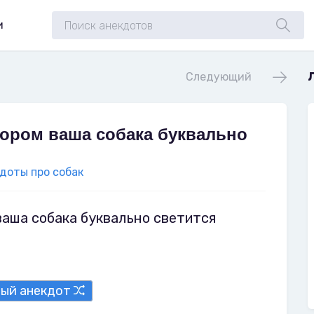
и
Следующий
ором ваша собака буквально
доты про собак
аша собака буквально светится
ный анекдот