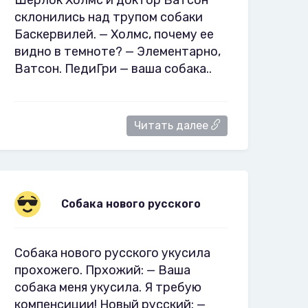
Шерлок Холмс и доктор Ватсон
склонились над трупом собаки
Баскервилей. — Холмс, почему ее
видно в темноте? — Элементарно,
Ватсон. ПедиГри — ваша собака..
Читать далее
Собака нового русского
Собака нового русского укусила
прохожего. Прхожий: — Ваша
собака меня укусила. Я требую
компенсиции! Новый русский: —