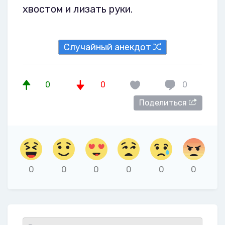
хвостом и лизать руки.
Случайный анекдот
0
0
0
Поделиться
0
0
0
0
0
0