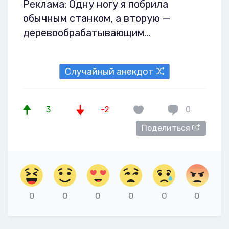
Реклама: Одну ногу я побрила
обычным станком, а вторую —
деревообрабатывающим...
Случайный анекдот
3
-2
0
Поделиться
0
0
0
0
0
0