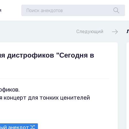
и
Следующий
я дистрофиков "Сегодня в
офиков.
ся концерт для тонких ценителей
ный анекдот