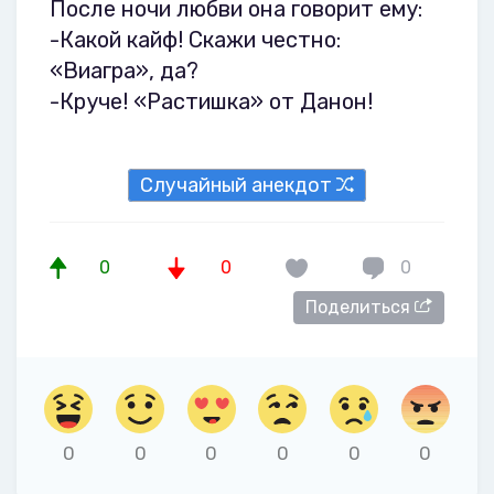
После ночи любви она говорит ему:
-Какой кайф! Скажи честно:
«Виагра», да?
-Круче! «Растишка» от Данон!
Случайный анекдот
0
0
0
Поделиться
0
0
0
0
0
0