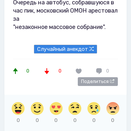
Очередь на автобус, собравшуюся в
час пик, московский ОМОН арестовал
за
"незаконное массовое собрание".
Случайный анекдот
0
0
0
Поделиться
0
0
0
0
0
0