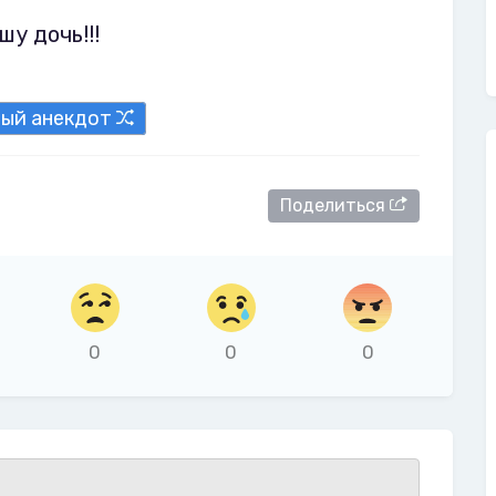
шу дочь!!!
ный анекдот
Поделиться
0
0
0