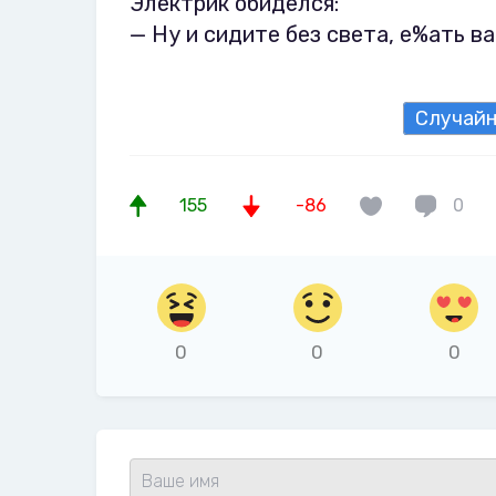
Электрик обиделся:
— Hу и сидите без света, е%ать ва
Случай
155
-86
0
0
0
0