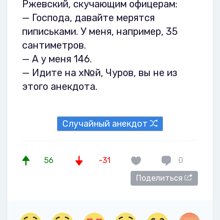
Ржевский, скучающим офицерам:
— Господа, давайте мерятся
пиписьками. У меня, например, 35
сантиметров.
— А у меня 146.
— Идите на х№й, Чуров, вы не из
этого анекдота.
Случайный анекдот
56
-31
0
Поделиться